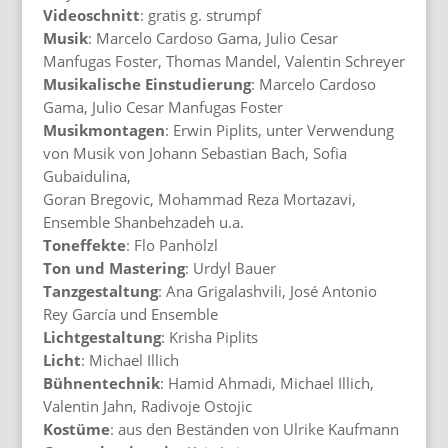
Videoschnitt
: gratis g. strumpf
Musik
: Marcelo Cardoso Gama, Julio Cesar
Manfugas Foster, Thomas Mandel, Valentin Schreyer
Musikalische Einstudierung
: Marcelo Cardoso
Gama, Julio Cesar Manfugas Foster
Musikmontagen
: Erwin Piplits, unter Verwendung
von Musik von Johann Sebastian Bach, Sofia
Gubaidulina,
Goran Bregovic, Mohammad Reza Mortazavi,
Ensemble Shanbehzadeh u.a.
Toneffekte
: Flo Panhölzl
Ton und Mastering
: Urdyl Bauer
Tanzgestaltung
: Ana Grigalashvili, José Antonio
Rey García und Ensemble
Lichtgestaltung
: Krisha Piplits
Licht
: Michael Illich
Bühnentechnik
: Hamid Ahmadi, Michael Illich,
Valentin Jahn, Radivoje Ostojic
Kostüme
: aus den Beständen von Ulrike Kaufmann