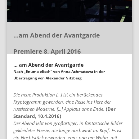
…am Abend der Avantgarde
Premiere 8. April 2016
… am Abend der Avantgarde
Nach „Enuma elisch“ von Anna Achmatowa in der
Übertragung von Alexander Nitzberg
Die neue Produktion […] ist ein berückendes
Kryptogramm geworden, eine Reise ins Herz der
russischen Moderne. […] Applaus ohne Ende.
(Der
Standard, 10.4.2016)
D
er Abend lebt von großartiger, in fantastische Bilder
gekleideter Poesie, die lange nachwirkt im Kopf. Es ist
ein Nachtstück geworden, ganz nah am Wahn, mit