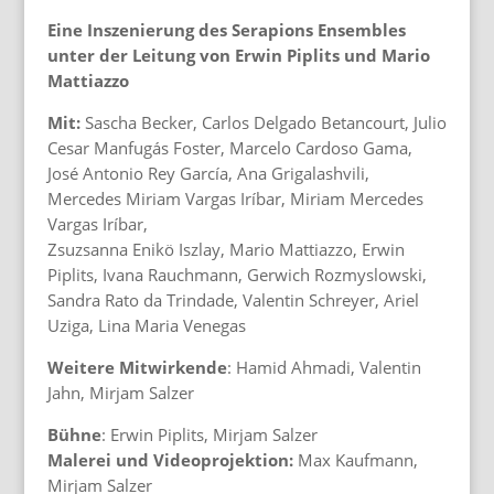
Eine Inszenierung des Serapions Ensembles
unter der Leitung von Erwin Piplits und Mario
Mattiazzo
Mit:
Sascha Becker, Carlos Delgado Betancourt, Julio
Cesar Manfugás Foster, Marcelo Cardoso Gama,
José Antonio Rey García, Ana Grigalashvili,
Mercedes Miriam Vargas Iríbar, Miriam Mercedes
Vargas Iríbar,
Zsuzsanna Enikö Iszlay, Mario Mattiazzo, Erwin
Piplits, Ivana Rauchmann, Gerwich Rozmyslowski,
Sandra Rato da Trindade, Valentin Schreyer, Ariel
Uziga, Lina Maria Venegas
Weitere Mitwirkende
: Hamid Ahmadi, Valentin
Jahn, Mirjam Salzer
Bühne
: Erwin Piplits, Mirjam Salzer
Malerei und Videoprojektion:
Max Kaufmann,
Mirjam Salzer